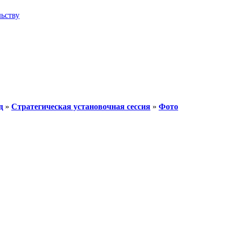
льству
д
»
Стратегическая установочная сессия
»
Фото